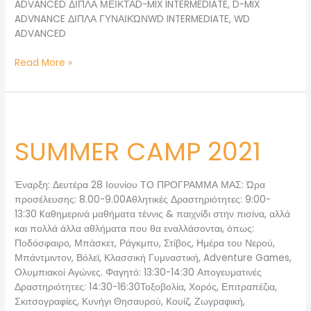
ADVANCED ΔΙΠΛΑ ΜΕΙΚΤΑD-MIX INTERMEDIATE, D-MIX
ADVNANCE ΔΙΠΛΑ ΓΥΝΑΙΚΏΝWD INTERMEDIATE, WD
ADVANCED
Read More »
SUMMER
CAMP
SUMMER CAMP 2021
2021
Έναρξη: Δευτέρα 28 Ιουνίου ΤΟ ΠΡΟΓΡΑΜΜΑ ΜΑΣ: Ώρα
προσέλευσης: 8.00-9.00Aθλητικές Δραστηριότητες: 9:00-
13:30 Kαθημερινά μαθήματα τέννις & παιχνίδι στην πισίνα, αλλά
και πολλά άλλα αθλήματα που θα εναλλάσονται, όπως:
Ποδόσφαιρο, Μπάσκετ, Ράγκμπυ, Στίβος, Ημέρα του Νερού,
Μπάντμιντον, Βόλεϊ, Κλασσική Γυμναστική, Adventure Games,
Ολυμπιακοί Αγώνες. Φαγητό: 13:30-14:30 Απογευματινές
Δραστηριότητες: 14:30-16:30Τοξοβολία, Χορός, Επιτραπέζια,
Σκιτσογραφίες, Κυνήγι Θησαυρού, Κουίζ, Ζωγραφική,