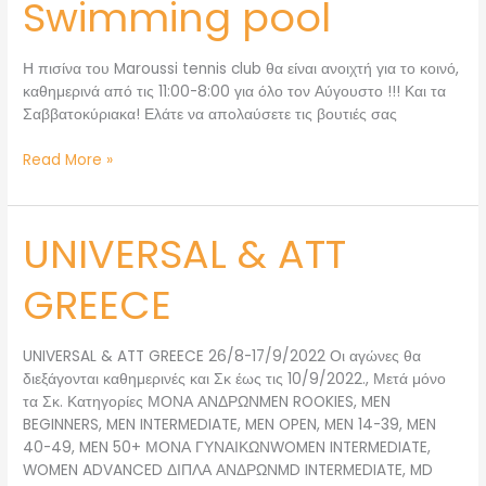
Swimming pool
Swimming
pool
Η πισίνα του Maroussi tennis club θα είναι ανοιχτή για το κοινό,
καθημερινά από τις 11:00-8:00 για όλο τον Αύγουστο !!! Και τα
Σαββατοκύριακα! Ελάτε να απολαύσετε τις βουτιές σας
Read More »
UNIVERSAL & ATT
UNIVERSAL
&
ATT
GREECE
GREECE
UNIVERSAL & ATT GREECE 26/8-17/9/2022 Οι αγώνες θα
διεξάγονται καθημερινές και Σκ έως τις 10/9/2022., Μετά μόνο
τα Σκ. Κατηγορίες ΜΟΝΑ ΑΝΔΡΩΝMEN ROOKIES, MEN
BEGINNERS, MEN INTERMEDIATE, MEN OPEN, MEN 14-39, MEN
40-49, MEN 50+ ΜΟΝΑ ΓΥΝΑΙΚΩΝWOMEN INTERMEDIATE,
WOMEN ADVANCED ΔΙΠΛΑ ΑΝΔΡΩΝMD INTERMEDIATE, MD