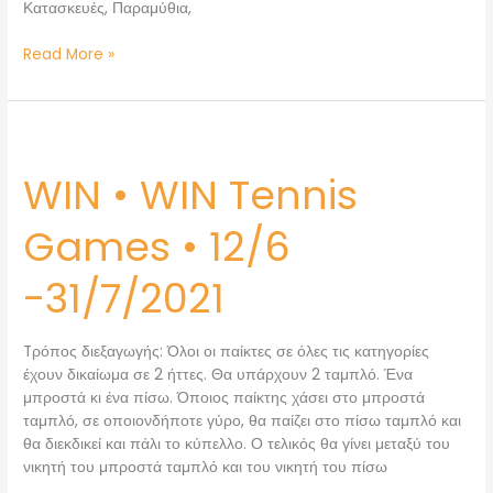
Κατασκευές, Παραμύθια,
Read More »
WIN
•
WIN • WIN Tennis
WIN
Tennis
Games
Games • 12/6
•
12/6
-31/7/2021
-31/7/2021
Tρόπος διεξαγωγής: Όλοι οι παίκτες σε όλες τις κατηγορίες
έχουν δικαίωμα σε 2 ήττες. Θα υπάρχουν 2 ταμπλό. Ένα
μπροστά κι ένα πίσω. Όποιος παίκτης χάσει στο μπροστά
ταμπλό, σε οποιονδήποτε γύρο, θα παίζει στο πίσω ταμπλό και
θα διεκδικεί και πάλι το κύπελλο. Ο τελικός θα γίνει μεταξύ του
νικητή του μπροστά ταμπλό και του νικητή του πίσω