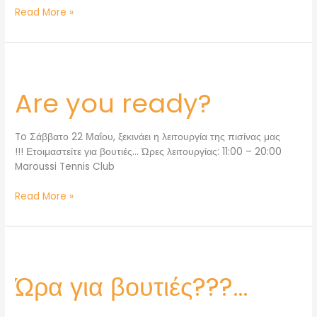
Read More »
Are
you
Are you ready?
ready?
To Σάββατο 22 Μαΐου, ξεκινάει η λειτουργία της πισίνας μας
!!! Ετοιμαστείτε για βουτιές… Ώρες λειτουργίας: 11:00 – 20:00
Maroussi Tennis Club
Read More »
Ώρα
για
Ώρα για βουτιές???…
βουτιές???…